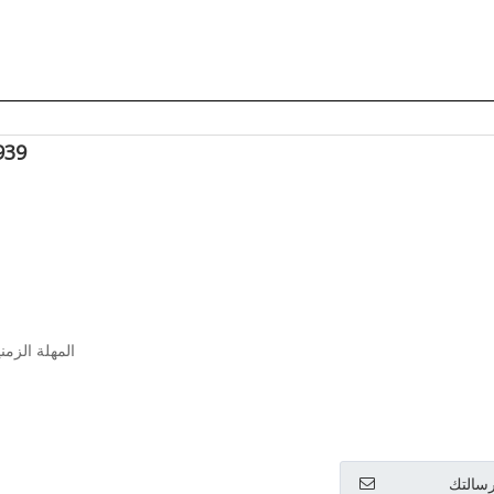
117939
المهلة الزمنية: 
سالتك