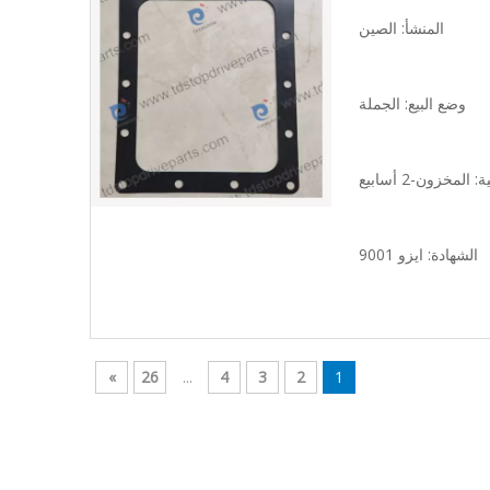
المنشأ: الصين
وضع البيع: الجملة
المخزون-2 أسابيع
الشهادة: ايزو 9001
»
26
...
4
3
2
1