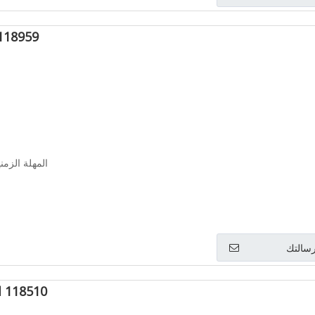
30118959 محمل 
المهلة الزمنية: 
سالتك
118510 اسطوانة KShTs