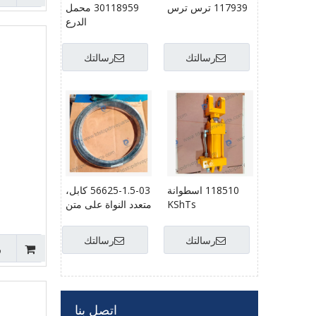
117939 ترس ترس
30118959 محمل
الدرع
رسالتك
رسالتك
118510 اسطوانة
56625-1.5-03 كابل،
KShTs
متعدد النواة على متن
السفينة
رسالتك
رسالتك
ر
اتصل بنا