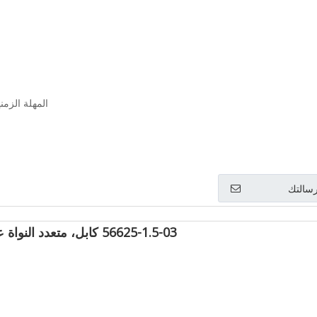
المهلة الزمنية: 
سالتك
56625-1.5-03 كابل، متعدد النواة على متن السفينة