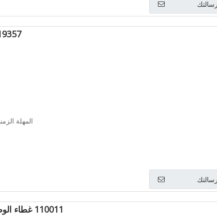
سالتك
30119357 حل
المهلة الزمنية: 
سالتك
110011 غطاء الوصول إلى الحشية